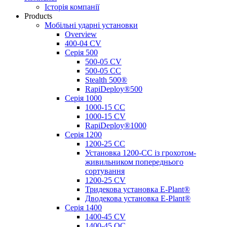
Історія компанії
Products
Мобільні ударні установки
Overview
400-04 CV
Серія 500
500-05 CV
500-05 CC
Stealth 500®
RapiDeploy®500
Серія 1000
1000-15 CC
1000-15 CV
RapiDeploy®1000
Серія 1200
1200-25 CC
Установка 1200-CC із грохотом-
живильником попереднього
сортування
1200-25 CV
Тридекова установка E-Plant®
Дводекова установка E-Plant®
Серія 1400
1400-45 CV
1400-45 OC