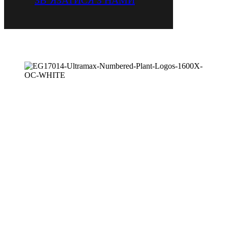
ЗВ’ЯЗАТИСЯ З НАМИ
Мобільна ударна установка відкритого
циклу