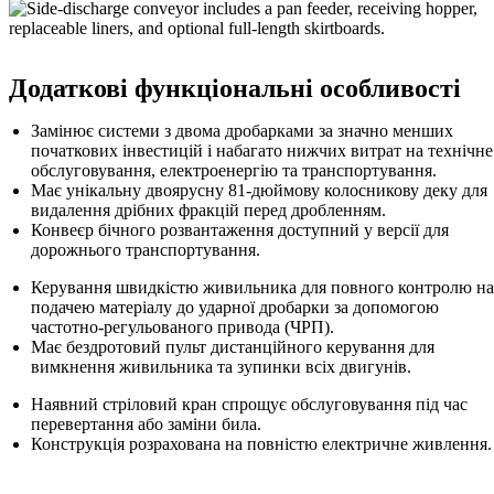
Додаткові функціональні особливості
Замінює системи з двома дробарками за значно менших
початкових інвестицій і набагато нижчих витрат на технічне
обслуговування, електроенергію та транспортування.
Має унікальну двоярусну 81-дюймову колосникову деку для
видалення дрібних фракцій перед дробленням.
Конвеєр бічного розвантаження доступний у версії для
дорожнього транспортування.
Керування швидкістю живильника для повного контролю н
подачею матеріалу до ударної дробарки за допомогою
частотно-регульованого привода (ЧРП).
Має бездротовий пульт дистанційного керування для
вимкнення живильника та зупинки всіх двигунів.
Наявний стріловий кран спрощує обслуговування під час
перевертання або заміни била.
Конструкція розрахована на повністю електричне живлення.