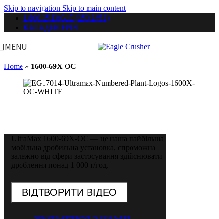
Skip to navigation
Skip to main content
1.800.25.EAGLE (253.2453)
МАПА ДИЛЕРІВ
MENU
Home
»
1600-69X OC
Мобільна ударна установка відкритого
циклу
UltraMax 1600-69X-OC — це наша найбільша
мобільна дробильна установка, спроможна
залежно від сфери застосування здійснювати
дроблення понад 1 000 т/год.
ВІДТВОРИТИ ВІДЕО