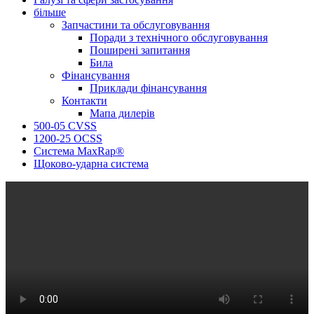
більше
Запчастини та обслуговування
Поради з технічного обслуговування
Поширені запитання
Била
Фінансування
Приклади фінансування
Контакти
Мапа дилерів
500-05 CVSS
1200-25 OCSS
Система MaxRap®
Щоково-ударна система