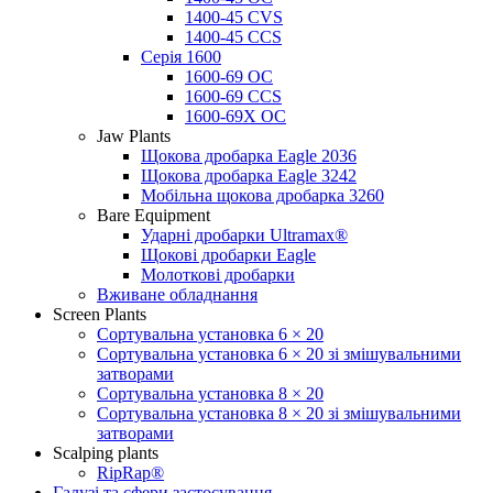
1400-45 CVS
1400-45 CCS
Серія 1600
1600-69 OC
1600-69 CCS
1600-69X OC
Jaw Plants
Щокова дробарка Eagle 2036
Щокова дробарка Eagle 3242
Мобільна щокова дробарка 3260
Bare Equipment
Ударні дробарки Ultramax®
Щокові дробарки Eagle
Молоткові дробарки
Вживане обладнання
Screen Plants
Сортувальна установка 6 × 20
Сортувальна установка 6 × 20 зі змішувальними
затворами
Сортувальна установка 8 × 20
Сортувальна установка 8 × 20 зі змішувальними
затворами
Scalping plants
RipRap®
Галузі та сфери застосування