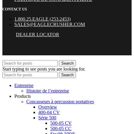
CONTACT US
1.800.25.EAGLE (253.2453)
SALES@EAGLECRUSHER.COM
DEALER LOCATOR
Search
Start typing to see posts you are looking for.
Search
Entreprise
Histoire de l’entreprise
Products
Concasseurs à percussion portatives
Overview
400-04 CV
Série 500
500-05 CV
500-05 CC
Stealth 500®