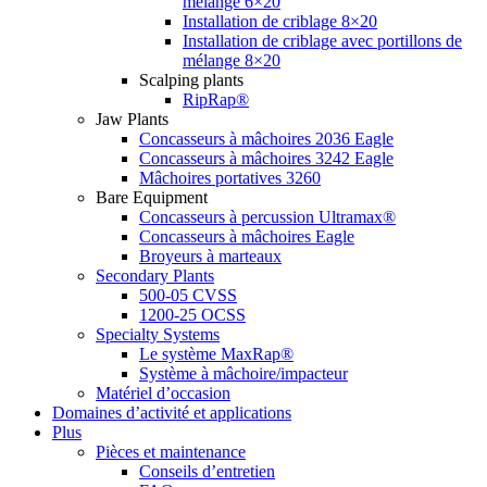
mélange 6×20
Installation de criblage 8×20
Installation de criblage avec portillons de
mélange 8×20
Scalping plants
RipRap®
Jaw Plants
Concasseurs à mâchoires 2036 Eagle
Concasseurs à mâchoires 3242 Eagle
Mâchoires portatives 3260
Bare Equipment
Concasseurs à percussion Ultramax®
Concasseurs à mâchoires Eagle
Broyeurs à marteaux
Secondary Plants
500-05 CVSS
1200-25 OCSS
Specialty Systems
Le système MaxRap®
Système à mâchoire/impacteur
Matériel d’occasion
Domaines d’activité et applications
Plus
Pièces et maintenance
Conseils d’entretien