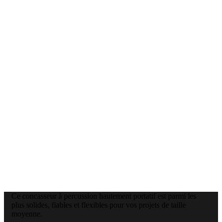
Ce concasseur à percussion hautement portatif est parmi les
plus solides, fiables et flexibles pour vos projets de taille
moyenne.