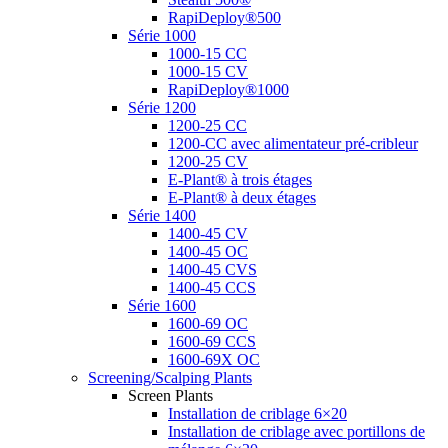
RapiDeploy®500
Série 1000
1000-15 CC
1000-15 CV
RapiDeploy®1000
Série 1200
1200-25 CC
1200-CC avec alimentateur pré-cribleur
1200-25 CV
E-Plant® à trois étages
E-Plant® à deux étages
Série 1400
1400-45 CV
1400-45 OC
1400-45 CVS
1400-45 CCS
Série 1600
1600-69 OC
1600-69 CCS
1600-69X OC
Screening/Scalping Plants
Screen Plants
Installation de criblage 6×20
Installation de criblage avec portillons de