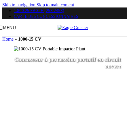
Skip to navigation
Skip to main content
1.800.25.EAGLE (253.2453)
CARTE DES CONCESSIONNAIRES
MENU
Home
»
1000-15 CV
Concasseur à percussion portatif en circuit
ouvert