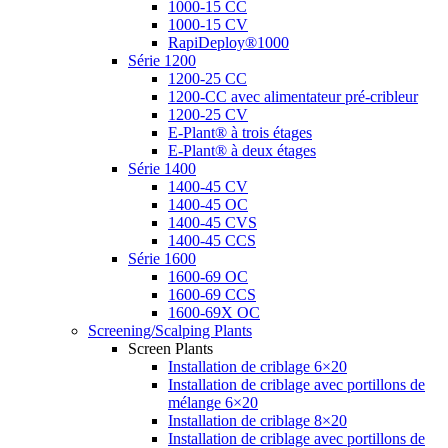
1000-15 CC
1000-15 CV
RapiDeploy®1000
Série 1200
1200-25 CC
1200-CC avec alimentateur pré-cribleur
1200-25 CV
E-Plant® à trois étages
E-Plant® à deux étages
Série 1400
1400-45 CV
1400-45 OC
1400-45 CVS
1400-45 CCS
Série 1600
1600-69 OC
1600-69 CCS
1600-69X OC
Screening/Scalping Plants
Screen Plants
Installation de criblage 6×20
Installation de criblage avec portillons de
mélange 6×20
Installation de criblage 8×20
Installation de criblage avec portillons de