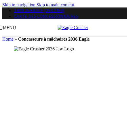
Skip to navigation
Skip to main content
1.800.25.EAGLE (253.2453)
CARTE DES CONCESSIONNAIRES
MENU
Home
»
Concasseurs à mâchoires 2036 Eagle
Concasseurs à mâchoires portatif d’Eagle
Crusher