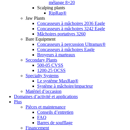
mélange 8×20
Scalping plants
RipRap®
Jaw Plants
Concasseurs à mâchoires 2036 Eagle
Concasseurs à mâchoires 3242 Eagle
Mâchoires portatives 3260
Bare Equipment
Concasseurs à percussion Ultramax®
Concasseurs à mâchoires Eagle
Broyeurs à marteaux
Secondary Plants
500-05 CVSS
1200-25 OCSS
Specialty Systems
Le système MaxRap®
Système à mâchoire/impacteur
Matériel d’occasion
Domaines d’activité et applications
Plus
Pièces et maintenance
Conseils d’entretien
FAQ
Barres de soufflage
Financement