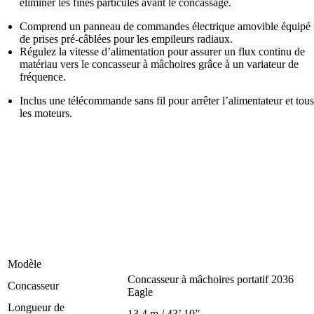
éliminer les fines particules avant le concassage.
Comprend un panneau de commandes électrique amovible équipé
de prises pré-câblées pour les empileurs radiaux.
Régulez la vitesse d’alimentation pour assurer un flux continu de
matériau vers le concasseur à mâchoires grâce à un variateur de
fréquence.
Inclus une télécommande sans fil pour arrêter l’alimentateur et tous
les moteurs.
Spécifications techniques du
concasseur à mâchoires 2036
Modèle
Concasseur à mâchoires portatif 2036
Concasseur
Eagle
Longueur de
13,4 m / 43’ 10”