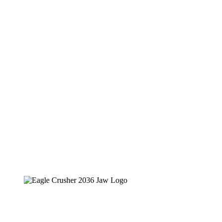
Concasseurs à mâchoires portatif d’Eagle
Crusher