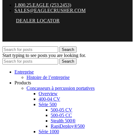
1.800.25.EAGLE (253.2453)
SALES@EAGLECRUSHER.COM
DEALER LOCATOR
Search
Start typing to see posts you are looking for.
Search
Entreprise
Histoire de l’entreprise
Products
Concasseurs à percussion portatives
Overview
400-04 CV
Série 500
500-05 CV
500-05 CC
Stealth 500®
RapiDeploy®500
Série 1000