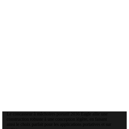
Le concasseur à mâchoires portatif 2036 Eagle allie une
construction robuste à une conception légère, en faisant
ainsi le choix parfait pour les applications portatives et sur