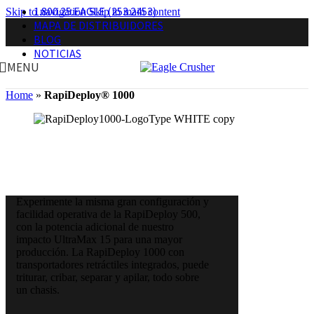
1.800.25.EAGLE (253.2453)
Skip to navigation
Skip to main content
MAPA DE DISTRIBUIDORES
BLOG
NOTICIAS
MENU
Home
»
RapiDeploy® 1000
Experimente la misma gran configuración y
facilidad operativa de la RapiDeploy 500,
con la potencia adicional de nuestro
impacto UltraMax 15 para una mayor
producción. La RapiDeploy 1000 con
transportadores retráctiles integrados, puede
triturar, cribar, separar y apilar, todo sobre
un chasis.