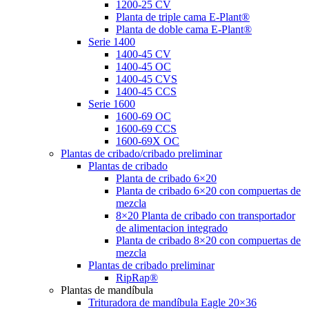
1200-25 CV
Planta de triple cama E-Plant®
Planta de doble cama E-Plant®
Serie 1400
1400-45 CV
1400-45 OC
1400-45 CVS
1400-45 CCS
Serie 1600
1600-69 OC
1600-69 CCS
1600-69X OC
Plantas de cribado/cribado preliminar
Plantas de cribado
Planta de cribado 6×20
Planta de cribado 6×20 con compuertas de
mezcla
8×20 Planta de cribado con transportador
de alimentacion integrado
Planta de cribado 8×20 con compuertas de
mezcla
Plantas de cribado preliminar
RipRap®
Plantas de mandíbula
Trituradora de mandíbula Eagle 20×36