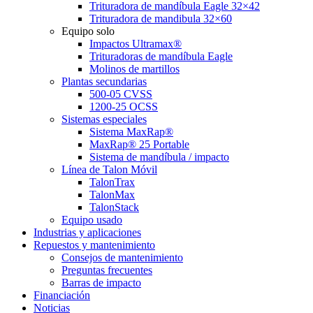
Trituradora de mandíbula Eagle 32×42
Trituradora de mandibula 32×60
Equipo solo
Impactos Ultramax®
Trituradoras de mandíbula Eagle
Molinos de martillos
Plantas secundarias
500-05 CVSS
1200-25 OCSS
Sistemas especiales
Sistema MaxRap®
MaxRap® 25 Portable
Sistema de mandíbula / impacto
Línea de Talon Móvil
TalonTrax
TalonMax
TalonStack
Equipo usado
Industrias y aplicaciones
Repuestos y mantenimiento
Consejos de mantenimiento
Preguntas frecuentes
Barras de impacto
Financiación
Noticias