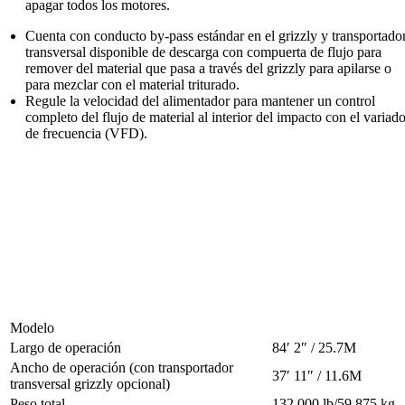
apagar todos los motores.
Cuenta con conducto by-pass estándar en el grizzly y transportado
transversal disponible de descarga con compuerta de flujo para
remover del material que pasa a través del grizzly para apilarse o
para mezclar con el material triturado.
Regule la velocidad del alimentador para mantener un control
completo del flujo de material al interior del impacto con el variado
de frecuencia (VFD).
Especificaciones de la
RapiDeploy® 1000
Modelo
Largo de operación
84′ 2″ / 25.7M
Ancho de operación (con transportador
37′ 11″ / 11.6M
transversal grizzly opcional)
Peso total
132 000 lb/59 875 kg