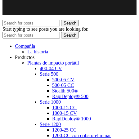
Search
Start typing to see posts you are looking for.
Search
Compañía
La historia
Productos
Plantas de impacto portátil
400-04 CV
Serie 500
500-05 CV
500-05 CC
Stealth 500®
RapiDeploy® 500
Serie 1000
1000-15 CC
1000-15 CV
RapiDeploy® 1000
Serie 1200
1200-25 CC
1200-CC con criba preliminar