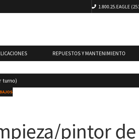
1.800.25.EAGLE (25
PLICACIONES
REPUESTOS Y MANTENIMIENTO
r turno)
BAJOS
mpieza/pintor de