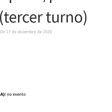
(tercer turno)
o
On 17 de diciembre de 2020
A):
no exento