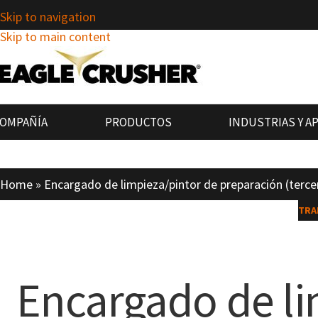
Skip to navigation
Skip to main content
OMPAÑÍA
PRODUCTOS
INDUSTRIAS Y A
Home
»
Encargado de limpieza/pintor de preparación (terce
TRA
Encargado de li